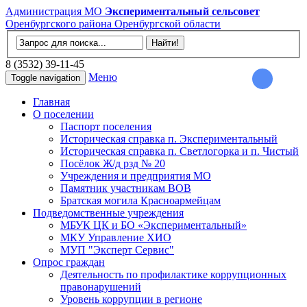
Администрация МО
Экспериментальный сельсовет
Оренбургского района Оренбургской области
8 (3532) 39-11-45
Меню
Toggle navigation
Главная
О поселении
Паспорт поселения
Историческая справка п. Экспериментальный
Историческая справка п. Светлогорка и п. Чистый
Посёлок Ж/д рзд № 20
Учреждения и предприятия МО
Памятник участникам ВОВ
Братская могила Красноармейцам
Подведомственные учреждения
МБУК ЦК и БО «Экспериментальный»
МКУ Управление ХИО
МУП "Эксперт Сервис"
Опрос граждан
Деятельность по профилактике коррупционных
правонарушений
Уровень коррупции в регионе