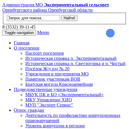
Администрация МО
Экспериментальный сельсовет
Оренбургского района Оренбургской области
8 (3532) 39-11-45
Меню
Toggle navigation
Главная
О поселении
Паспорт поселения
Историческая справка п. Экспериментальный
Историческая справка п. Светлогорка и п. Чистый
Посёлок Ж/д рзд № 20
Учреждения и предприятия МО
Памятник участникам ВОВ
Братская могила Красноармейцам
Подведомственные учреждения
МБУК ЦК и БО «Экспериментальный»
МКУ Управление ХИО
МУП "Эксперт Сервис"
Опрос граждан
Деятельность по профилактике коррупционных
правонарушений
Уровень коррупции в регионе