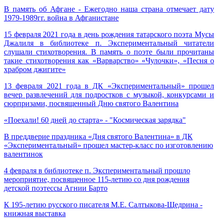
В память об Афгане - Ежегодно наша страна отмечает дату
1979-1989гг. война в Афганистане
15 февраля 2021 года в день рождения татарского поэта Мусы
Джалиля в библиотеке п. Экспериментальный читатели
слушали стихотворения. В память о поэте были прочитаны
такие стихотворения как «Варварство» «Чулочки», «Песня о
храбром джигите»
13 февраля 2021 года в ДК «Экспериментальный» прошел
вечер развлечений для подростков с музыкой, конкурсами и
сюрпризами, посвященный Дню святого Валентина
«Поехали! 60 дней до старта» - "Космическая зарядка"
В преддверие праздника «Дня святого Валентина» в ДК
«Экспериментальный» прошел мастер-класс по изготовлению
валентинок
4 февраля в библиотеке п. Экспериментальный прошло
мероприятие, посвященное 115-летию со дня рождения
детской поэтессы Агнии Барто
К 195-летию русского писателя М.Е. Салтыкова-Щедрина -
книжная выставка