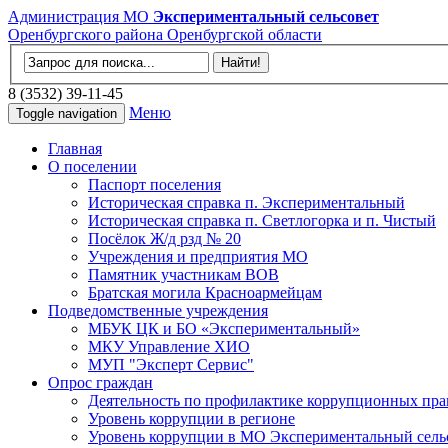
Администрация МО
Экспериментальный сельсовет
Оренбургского района Оренбургской области
8 (3532) 39-11-45
Меню
Toggle navigation
Главная
О поселении
Паспорт поселения
Историческая справка п. Экспериментальный
Историческая справка п. Светлогорка и п. Чистый
Посёлок Ж/д рзд № 20
Учреждения и предприятия МО
Памятник участникам ВОВ
Братская могила Красноармейцам
Подведомственные учреждения
МБУК ЦК и БО «Экспериментальный»
МКУ Управление ХИО
МУП "Эксперт Сервис"
Опрос граждан
Деятельность по профилактике коррупционных пр
Уровень коррупции в регионе
Уровень коррупции в МО Экспериментальный сель