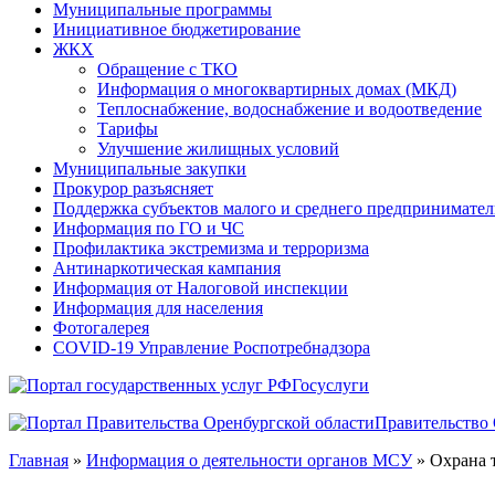
Муниципальные программы
Инициативное бюджетирование
ЖКХ
Обращение с ТКО
Информация о многоквартирных домах (МКД)
Теплоснабжение, водоснабжение и водоотведение
Тарифы
Улучшение жилищных условий
Муниципальные закупки
Прокурор разъясняет
Поддержка субъектов малого и среднего предпринимател
Информация по ГО и ЧС
Профилактика экстремизма и терроризма
Антинаркотическая кампания
Информация от Налоговой инспекции
Информация для населения
Фотогалерея
COVID-19 Управление Роспотребнадзора
Госуслуги
Правительство 
Главная
»
Информация о деятельности органов МСУ
»
Охрана 