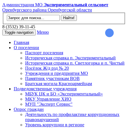
Администрация МО
Экспериментальный сельсовет
Оренбургского района Оренбургской области
8 (3532) 39-11-45
Меню
Toggle navigation
Главная
О поселении
Паспорт поселения
Историческая справка п. Экспериментальный
Историческая справка п. Светлогорка и п. Чистый
Посёлок Ж/д рзд № 20
Учреждения и предприятия МО
Памятник участникам ВОВ
Братская могила Красноармейцам
Подведомственные учреждения
МБУК ЦК и БО «Экспериментальный»
МКУ Управление ХИО
МУП "Эксперт Сервис"
Опрос граждан
Деятельность по профилактике коррупционных
правонарушений
Уровень коррупции в регионе