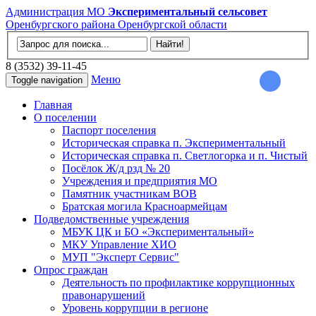
Администрация МО
Экспериментальный сельсовет
Оренбургского района Оренбургской области
8 (3532) 39-11-45
Меню
Toggle navigation
Главная
О поселении
Паспорт поселения
Историческая справка п. Экспериментальный
Историческая справка п. Светлогорка и п. Чистый
Посёлок Ж/д рзд № 20
Учреждения и предприятия МО
Памятник участникам ВОВ
Братская могила Красноармейцам
Подведомственные учреждения
МБУК ЦК и БО «Экспериментальный»
МКУ Управление ХИО
МУП "Эксперт Сервис"
Опрос граждан
Деятельность по профилактике коррупционных
правонарушений
Уровень коррупции в регионе