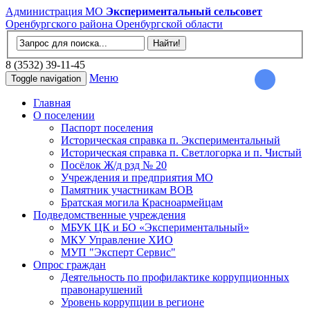
Администрация МО
Экспериментальный сельсовет
Оренбургского района Оренбургской области
8 (3532) 39-11-45
Меню
Toggle navigation
Главная
О поселении
Паспорт поселения
Историческая справка п. Экспериментальный
Историческая справка п. Светлогорка и п. Чистый
Посёлок Ж/д рзд № 20
Учреждения и предприятия МО
Памятник участникам ВОВ
Братская могила Красноармейцам
Подведомственные учреждения
МБУК ЦК и БО «Экспериментальный»
МКУ Управление ХИО
МУП "Эксперт Сервис"
Опрос граждан
Деятельность по профилактике коррупционных
правонарушений
Уровень коррупции в регионе