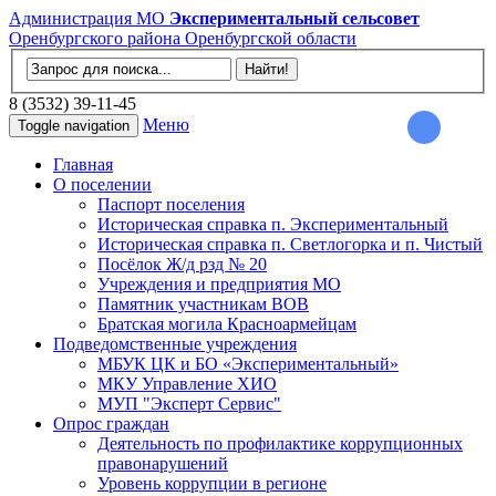
Администрация МО
Экспериментальный сельсовет
Оренбургского района Оренбургской области
8 (3532) 39-11-45
Меню
Toggle navigation
Главная
О поселении
Паспорт поселения
Историческая справка п. Экспериментальный
Историческая справка п. Светлогорка и п. Чистый
Посёлок Ж/д рзд № 20
Учреждения и предприятия МО
Памятник участникам ВОВ
Братская могила Красноармейцам
Подведомственные учреждения
МБУК ЦК и БО «Экспериментальный»
МКУ Управление ХИО
МУП "Эксперт Сервис"
Опрос граждан
Деятельность по профилактике коррупционных
правонарушений
Уровень коррупции в регионе