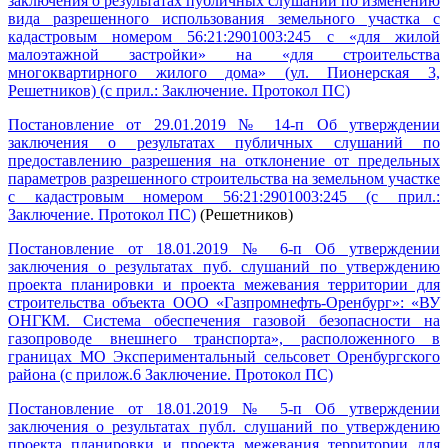
заключения о результатах публичных слушаний по изменению
вида разрешенного использования земельного участка с
кадастровым номером 56:21:2901003:245 с «для жилой
малоэтажной застройки» на «для строительства
многоквартирного жилого дома» (ул. Пионерская 3,
Решетников) (с прил.: Заключение. Протокол ПС)
Постановление от 29.01.2019 № 14-п Об утверждении
заключения о результатах публичных слушаний по
предоставлению разрешения на отклонение от предельных
параметров разрешенного строительства на земельном участке
с кадастровым номером 56:21:2901003:245 (с прил.:
Заключение. Протокол ПС)
(Решетников)
Постановление от 18.01.2019 № 6-п Об утверждении
заключения о результатах пуб. слушаний по утверждению
проекта планировки и проекта межевания территории для
строительства объекта ООО «Газпромнефть-Оренбург»: «ВУ
ОНГКМ. Система обеспечения газовой безопасности на
газопроводе внешнего транспорта», расположенного в
границах МО Экспериментальный сельсовет Оренбургского
района (с прилож.6 Заключение. Протокол ПС)
Постановление от 18.01.2019 № 5-п Об утверждении
заключения о результатах публ. слушаний по утверждению
проекта планировки и проекта межевания территории для