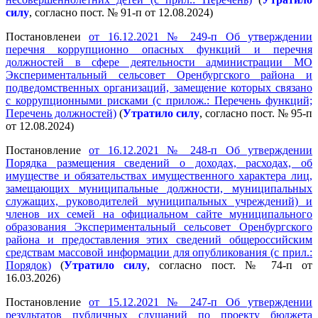
силу
, согласно пост. № 91-п от 12.08.2024)
Постановленеи
от 16.12.2021 № 249-п Об утверждении
перечня коррупционно опасных функций и перечня
должностей в сфере деятельности администрации МО
Экспериментальный сельсовет Оренбургского района и
подведомственных организаций, замещение которых связано
с коррупционными рисками (с прилож.: Перечень функций;
Перечень должностей)
(
Утратило силу
, согласно пост. № 95-п
от 12.08.2024)
Постановление
от 16.12.2021 № 248-п Об утверждении
Порядка размещения сведений о доходах, расходах, об
имуществе и обязательствах имущественного характера лиц,
замещающих муниципальные должности, муниципальных
служащих, руководителей муниципальных учреждений) и
членов их семей на официальном сайте муниципального
образования Экспериментальный сельсовет Оренбургского
района и предоставления этих сведений общероссийским
средствам массовой информации для опубликования (с прил.:
Порядок)
(
Утратило силу
, согласно пост. № 74-п от
16.03.2026)
Постановление
от 15.12.2021 № 247-п Об утверждении
результатов публичных слушаний по проекту бюджета