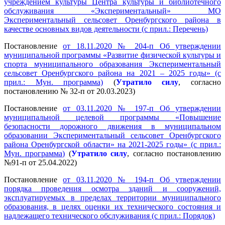
учреждением культуры Центра культуры и библиотечного
обслуживания «Экспериментальный» МО
Экспериментальный сельсовет Оренбургского района в
качестве основных видов деятельности (с прил.: Перечень)
Постановление
от 18.11.2020 № 204-п Об утверждении
муниципальной программы «Развитие физической культуры и
спорта муниципального образования Экспериментальный
сельсовет Оренбургского района на 2021 – 2025 годы» (с
прил.: Мун. программа)
(
Утратило силу
, согласно
постановлению № 32-п от 20.03.2023)
Постановление
от 03.11.2020 № 197-п Об утверждении
муниципальной целевой программы «Повышение
безопасности дорожного движения в муниципальном
образовании Экспериментальный сельсовет Оренбургского
района Оренбургской области» на 2021-2025 годы» (с прил.:
Мун. программа)
(
Утратило силу
, согласно постановлению
№91-п от 25.04.2022)
Постановление
от 03.11.2020 № 194-п Об утверждении
порядка проведения осмотра зданий и сооружений,
эксплуатируемых в пределах территории муниципального
образования, в целях оценки их технического состояния и
надлежащего технического обслуживания (с прил.: Порядок)