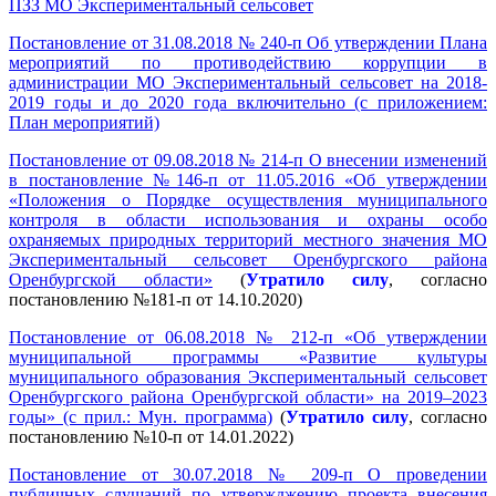
ПЗЗ МО Экспериментальный сельсовет
Постановление от 31.08.2018 № 240-п Об утверждении Плана
мероприятий по противодействию коррупции в
администрации МО Экспериментальный сельсовет на 2018-
2019 годы и до 2020 года включительно (с приложением:
План мероприятий)
Постановление от 09.08.2018 № 214-п О внесении изменений
в постановление №146-п от 11.05.2016 «Об утверждении
«Положения о Порядке осуществления муниципального
контроля в области использования и охраны особо
охраняемых природных территорий местного значения МО
Экспериментальный сельсовет Оренбургского района
Оренбургской области»
(
Утратило силу
, согласно
постановлению №181-п от 14.10.2020)
Постановление от 06.08.2018 № 212-п «Об утверждении
муниципальной программы «Развитие культуры
муниципального образования Экспериментальный сельсовет
Оренбургского района Оренбургской области» на 2019–2023
годы» (с прил.: Мун. программа)
(
Утратило силу
, согласно
постановлению №10-п от 14.01.2022)
Постановление от 30.07.2018 № 209-п О проведении
публичных слушаний по утвержджению проекта внесения