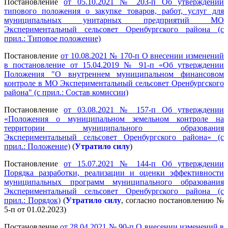
Постановление
от 05.10.2021 № 203-п Об утверждении
типового положения о закупке товаров, работ, услуг для
муниципальных унитарных предприятий МО
Экспериментальный сельсовет Оренбургского района (с
прил.: Типовое положение)
Постановление
от 10.08.2021 № 170-п О внесении изменений
в постановление от 15.04.2019 № 91-п «Об утверждении
Положения "О внутреннем муниципальном финансовом
контроле в МО Экспериментальный сельсовет Оренбургского
района" (с прил.: Состав комиссии)
Постановление
от 03.08.2021 № 157-п Об утверждении
«Положения о муниципальном земельном контроле на
территории муниципального образования
Экспериментальный сельсовет Оренбургского района» (с
прил.: Положение)
(
Утратило силу
)
Постановление
от 15.07.2021 № 144-п Об утверждении
Порядка разработки, реализации и оценки эффективности
муниципальных программ муниципального образования
Экспериментальный сельсовет Оренбургского района (с
прил.: Порядок)
(
Утратило силу
, согласно постановлению №
5-п от 01.02.2023)
Постановление
от 28.04.2021 № 90-п О внесении изменений в