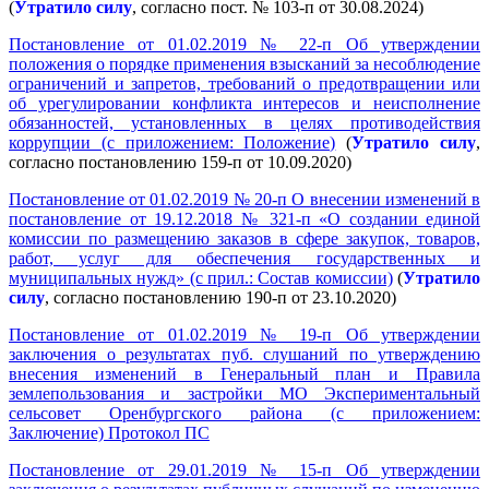
(
Утратило силу
, согласно пост. № 103-п от 30.08.2024)
Постановление от 01.02.2019 № 22-п Об утверждении
положения о порядке применения взысканий за несоблюдение
ограничений и запретов, требований о предотвращении или
об урегулировании конфликта интересов и неисполнение
обязанностей, установленных в целях противодействия
коррупции (с приложением: Положение)
(
Утратило силу
,
согласно постановлению 159-п от 10.09.2020)
Постановление от 01.02.2019 № 20-п О внесении изменений в
постановление от 19.12.2018 № 321-п «О создании единой
комиссии по размещению заказов в сфере закупок, товаров,
работ, услуг для обеспечения государственных и
муниципальных нужд» (с прил.: Состав комиссии)
(
Утратило
силу
, согласно постановлению 190-п от 23.10.2020)
Постановление от 01.02.2019 № 19-п Об утверждении
заключения о результатах пуб. слушаний по утверждению
внесения изменений в Генеральный план и Правила
землепользования и застройки МО Экспериментальный
сельсовет Оренбургского района (с приложением:
Заключение) Протокол ПС
Постановление от 29.01.2019 № 15-п Об утверждении