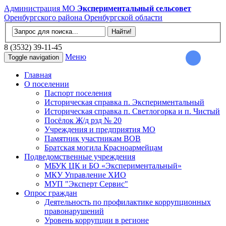
Администрация МО
Экспериментальный сельсовет
Оренбургского района Оренбургской области
8 (3532) 39-11-45
Меню
Toggle navigation
Главная
О поселении
Паспорт поселения
Историческая справка п. Экспериментальный
Историческая справка п. Светлогорка и п. Чистый
Посёлок Ж/д рзд № 20
Учреждения и предприятия МО
Памятник участникам ВОВ
Братская могила Красноармейцам
Подведомственные учреждения
МБУК ЦК и БО «Экспериментальный»
МКУ Управление ХИО
МУП "Эксперт Сервис"
Опрос граждан
Деятельность по профилактике коррупционных
правонарушений
Уровень коррупции в регионе