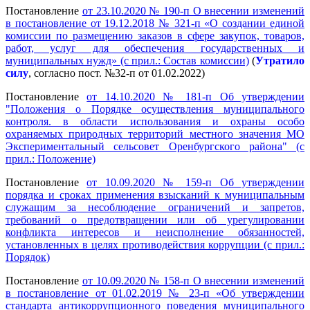
Постановление
от 23.10.2020 № 190-п О внесении изменений
в постановление от 19.12.2018 № 321-п «О создании единой
комиссии по размещению заказов в сфере закупок, товаров,
работ, услуг для обеспечения государственных и
муниципальных нужд» (с прил.: Состав комиссии)
(
Утратило
силу
, согласно пост. №32-п от 01.02.2022)
Постановление
от 14.10.2020 № 181-п Об утверждении
"Положения о Порядке осуществления муниципального
контроля. в области использования и охраны особо
охраняемых природных территорий местного значения МО
Экспериментальный сельсовет Оренбургского района" (с
прил.: Положение)
Постановление
от 10.09.2020 № 159-п Об утверждении
порядка и сроках применения взысканий к муниципальным
служащим за несоблюдение ограничений и запретов,
требований о предотвращении или об урегулировании
конфликта интересов и неисполнение обязанностей,
установленных в целях противодействия коррупции (с прил.:
Порядок)
Постановление
от 10.09.2020 № 158-п О внесении изменений
в постановление от 01.02.2019 № 23-п «Об утверждении
стандарта антикоррупционного поведения муниципального