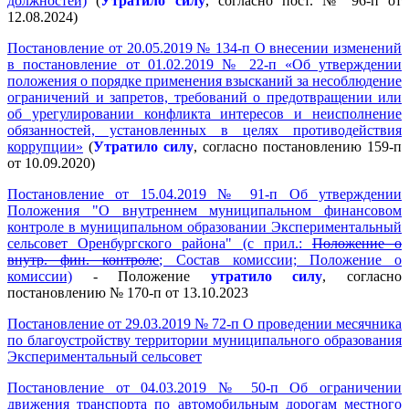
должностей)
(
Утратило силу
, согласно пост. № 96-п от
12.08.2024)
Постановление от 20.05.2019 № 134-п О внесении изменений
в постановление от 01.02.2019 № 22-п «Об утверждении
положения о порядке применения взысканий за несоблюдение
ограничений и запретов, требований о предотвращении или
об урегулировании конфликта интересов и неисполнение
обязанностей, установленных в целях противодействия
коррупции»
(
Утратило силу
, согласно постановлению 159-п
от 10.09.2020)
Постановление от 15.04.2019 № 91-п Об утверждении
Положения "О внутреннем муниципальном финансовом
контроле в муниципальном образовании Экспериментальный
сельсовет Оренбургского района" (с прил.:
Положение о
внутр. фин. контроле
; Состав комиссии; Положение о
комиссии)
- Положение
утратило силу
, согласно
постановлению № 170-п от 13.10.2023
Постановление от 29.03.2019 № 72-п О проведении месячника
по благоустройству территории муниципального образования
Экспериментальный сельсовет
Постановление от 04.03.2019 № 50-п Об ограничении
движения транспорта по автомобильным дорогам местного