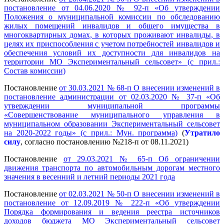
постановление от 04.06.2020 № 92-п «Об утверждении
Положения о муниципальной комиссии по обследованию
жилых помещений инвалидов и общего имущества в
многоквартирных домах, в которых проживают инвалиды, в
целях их приспособления с учетом потребностей инвалидов и
обеспечения условий их доступности для инвалидов на
территории МО Экспериментальный сельсовет» (с прил.:
Состав комиссии)
Постановление
от 30.03.2021 № 68-п О внесении изменений в
постановление администрации от 02.03.2020 № 37-п «Об
утверждении муниципальной программы
«Совершенствование муниципального управления в
муниципальном образовании Экспериментальный сельсовет
на 2020-2022 годы» (с прил.: Мун. программа)
(
Утратило
силу
, согласно постановлению №218-п от 08.11.2021)
Постановление
от 29.03.2021 № 65-п Об ограничении
движения транспорта по автомобильным дорогам местного
значения в весенний и летний периоды 2021 года
Постановление
от 02.03.2021 № 50-п О внесении изменений в
постановление от 12.09.2019 № 222-п «Об утверждении
Порядка формирования и ведения реестра источников
доходов бюджета МО Экспериментальный сельсовет