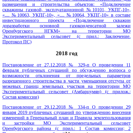
размещения и строительства объектов: «Подключение
скважины газовой, эксплуатационной №10101, УКПГ-10»,
«.... №10063, УКПГ-10», «.... №10064, УКПГ-10» в составе
инвестиционного проекта «Подключение скважин
доразработки основной газоконденсатной залежи
Оренбургского НГКМ» на территории МО
Экспериментальный сельсовет (с прил.: Заключение.
Протокол ПС)
2018 год
Постановление от 27.12.2018 № 329-п О проведении 11
февраля публичных слушаний по обсуждению вопроса о
возможности отклонения от предельных параметров
разрешенного строительства в части уменьшения отступа от
межевых границ земельных участков на территории МО
Экспериментальный сельсовет (Амбарцумян) (с прилож.:
Состав комиссии)
Постановление от 29.12.2018 № 334-п О проведении 29
января 2019 публичных слушаний по утверждению внесения
изменений в Генеральный план и Правила землепользования
и застройки МО Экспериментальный сельсовет
Оренбургского района (с прил.: 1 Состав комиссии; 2