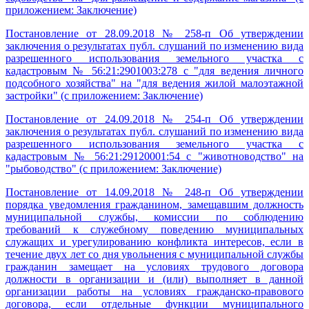
приложением: Заключение)
Постановление от 28.09.2018 № 258-п Об утверждении
заключения о результатах публ. слушаний по изменению вида
разрешенного использования земельного участка с
кадастровым № 56:21:2901003:278 с "для ведения личного
подсобного хозяйства" на "для ведения жилой малоэтажной
застройки" (с приложением: Заключение)
Постановление от 24.09.2018 № 254-п Об утверждении
заключения о результатах публ. слушаний по изменению вида
разрешенного использования земельного участка с
кадастровым № 56:21:29120001:54 с "животноводство" на
"рыбоводство" (с приложением: Заключение)
Постановление от 14.09.2018 № 248-п Об утверждении
порядка уведомления гражданином, замещавшим должность
муниципальной службы, комиссии по соблюдению
требований к служебному поведению муниципальных
служащих и урегулированию конфликта интересов, если в
течение двух лет со дня увольнения с муниципальной службы
гражданин замещает на условиях трудового договора
должности в организации и (или) выполняет в данной
организации работы на условиях гражданско-правового
договора, если отдельные функции муниципального