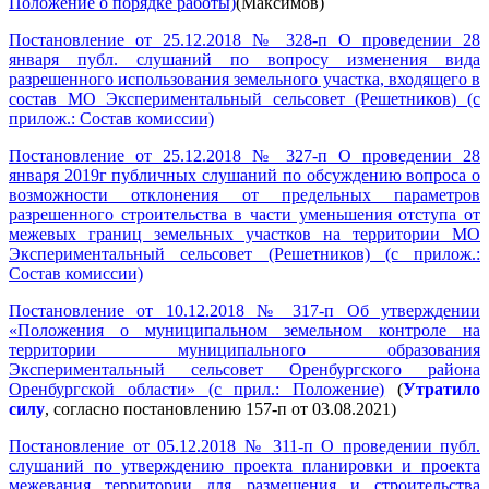
Положение о порядке работы)
(Максимов)
Постановление от 25.12.2018 № 328-п О проведении 28
января публ. слушаний по вопросу изменения вида
разрешенного использования земельного участка, входящего в
состав МО Экспериментальный сельсовет (Решетников) (с
прилож.: Состав комиссии)
Постановление от 25.12.2018 № 327-п О проведении 28
января 2019г публичных слушаний по обсуждению вопроса о
возможности отклонения от предельных параметров
разрешенного строительства в части уменьшения отступа от
межевых границ земельных участков на территории МО
Экспериментальный сельсовет (Решетников) (с прилож.:
Состав комиссии)
Постановление от 10.12.2018 № 317-п Об утверждении
«Положения о муниципальном земельном контроле на
территории муниципального образования
Экспериментальный сельсовет Оренбургского района
Оренбургской области» (с прил.: Положение)
(
Утратило
силу
, согласно постановлению 157-п от 03.08.2021)
Постановление от 05.12.2018 № 311-п О проведении публ.
слушаний по утверждению проекта планировки и проекта
межевания территории для размещения и строительства