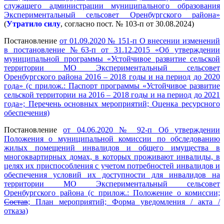
служащего администрации муниципального образования
Экспериментальный сельсовет Оренбургского района»
(
Утратило силу
, согласно пост. № 103-п от 30.08.2024)
Постановление
от 01.09.2020 № 151-п О внесении изменений
в постановление №63-п от 31.12.2015 «Об утверждении
муниципальной программы «Устойчивое развитие сельской
территории МО Экспериментальный сельсовет
Оренбургского района 2016 – 2018 годы и на период до 2020
года» (с прилож.: Паспорт программы «Устойчивое развитие
сельской территории на 2016 – 2018 годы и на период до 2021
года»; Перечень основных мероприятий; Оценка ресурсного
обеспечения)
Постановление
от 04.06.2020 № 92-п Об утверждении
Положения о муниципальной комиссии по обследованию
жилых помещений инвалидов и общего имущества в
многоквартирных домах, в которых проживают инвалиды, в
целях их приспособления с учетом потребностей инвалидов и
обеспечения условий их доступности для инвалидов на
территории МО Экспериментальный сельсовет
Оренбургского района (с прилож.: Положение о комиссии;
Состав
; План мероприятий; Форма уведомления / акта /
отказа)