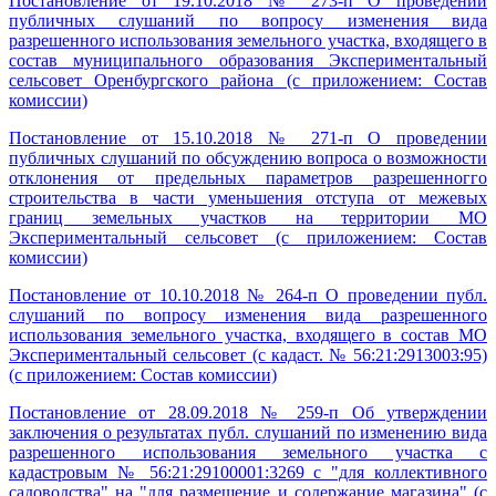
Постановление от 19.10.2018 № 273-п О проведении
публичных слушаний по вопросу изменения вида
разрешенного использования земельного участка, входящего в
состав муниципального образования Экспериментальный
сельсовет Оренбургского района (с приложением: Состав
комиссии)
Постановление от 15.10.2018 № 271-п О проведении
публичных слушаний по обсуждению вопроса о возможности
отклонения от предельных параметров разрешенногго
строительства в части уменьшения отступа от межевых
границ земельных участков на территории МО
Экспериментальный сельсовет (с приложением: Состав
комиссии)
Постановление от 10.10.2018 № 264-п О проведении публ.
слушаний по вопросу изменения вида разрешенного
использования земельного участка, входящего в состав МО
Экспериментальный сельсовет (с кадаст. № 56:21:2913003:95)
(с приложением: Состав комиссии)
Постановление от 28.09.2018 № 259-п Об утверждении
заключения о результатах публ. слушаний по изменению вида
разрешенного использования земельного участка с
кадастровым № 56:21:29100001:3269 с "для коллективного
садоводства" на "для размещение и содержание магазина" (с