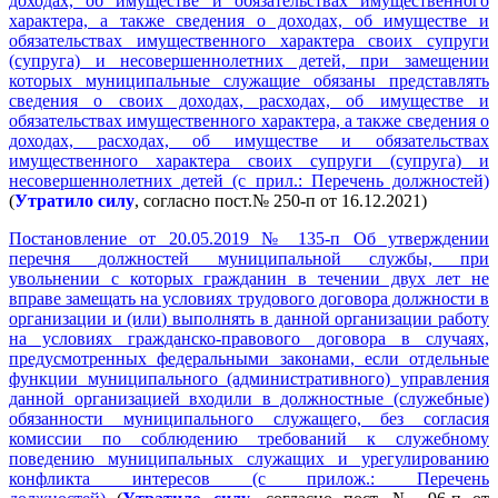
доходах, об имуществе и обязательствах имущественного
характера, а также сведения о доходах, об имуществе и
обязательствах имущественного характера своих супруги
(супруга) и несовершеннолетних детей, при замещении
которых муниципальные служащие обязаны представлять
сведения о своих доходах, расходах, об имуществе и
обязательствах имущественного характера, а также сведения о
доходах, расходах, об имуществе и обязательствах
имущественного характера своих супруги (супруга) и
несовершеннолетних детей (с прил.: Перечень должностей)
(
Утратило силу
, согласно пост.№ 250-п от 16.12.2021)
Постановление от 20.05.2019 № 135-п Об утверждении
перечня должностей муниципальной службы, при
увольнении с которых гражданин в течении двух лет не
вправе замещать на условиях трудового договора должности в
организации и (или) выполнять в данной организации работу
на условиях гражданско-правового договора в случаях,
предусмотренных федеральными законами, если отдельные
функции муниципального (административного) управления
данной организацией входили в должностные (служебные)
обязанности муниципального служащего, без согласия
комиссии по соблюдению требований к служебному
поведению муниципальных служащих и урегулированию
конфликта интересов (с прилож.: Перечень