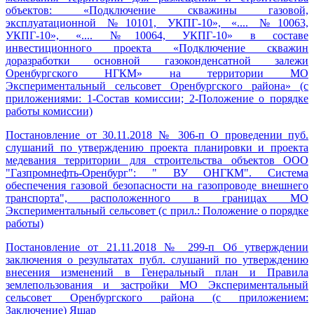
объектов: «Подключение скважины газовой,
эксплуатационной №10101, УКПГ-10», «.... №10063,
УКПГ-10», «.... №10064, УКПГ-10» в составе
инвестиционного проекта «Подключение скважин
доразработки основной газоконденсатной залежи
Оренбургского НГКМ» на территории МО
Экспериментальный сельсовет Оренбургского района» (с
приложениями: 1-Состав комиссии; 2-Положение о порядке
работы комиссии)
Постановление от 30.11.2018 № 306-п О проведении пуб.
слушаний по утверждению проекта планировки и проекта
медевания территории для строительства объектов ООО
"Газпромнефть-Оренбург": " ВУ ОНГКМ". Система
обеспечения газовой безопасности на газопроводе внешнего
транспорта", расположенного в границах МО
Экспериментальный сельсовет (с прил.: Положение о порядке
работы)
Постановление от 21.11.2018 № 299-п Об утверждении
заключения о результатах публ. слушаний по утверждению
внесения изменений в Генеральный план и Правила
землепользования и застройки МО Экспериментальный
сельсовет Оренбургского района (с приложением:
Заключение) Яшар