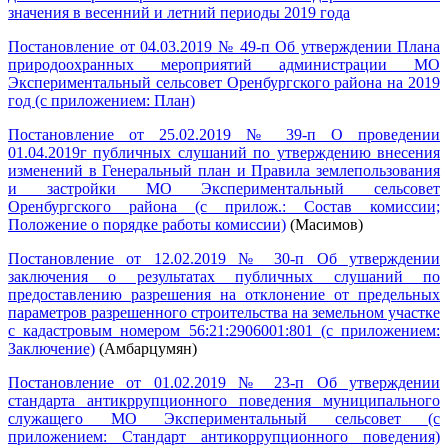
значения в весенний и летний периоды 2019 года
Постановление от 04.03.2019 № 49-п Об утверждении Плана
природоохранных мероприятий администрации МО
Экспериментальный сельсовет Оренбургского района на 2019
год (с приложением: План)
Постановление от 25.02.2019 № 39-п О проведении
01.04.2019г публичных слушаний по утверждению внесения
изменений в Генеральный план и Правила землепользования
и застройки МО Экспериментальный сельсовет
Оренбургского района (с прилож.: Состав комиссии;
Положение о порядке работы комиссии)
(Масимов)
Постановление от 12.02.2019 № 30-п Об утверждении
заключения о результатах публичных слушаний по
предоставлению разрешения на отклонение от предельных
параметров разрешенного строительства на земельном участке
с кадастровым номером 56:21:2906001:801 (с приложением:
Заключение)
(Амбарцумян)
Постановление от 01.02.2019 № 23-п Об утверждении
стандарта антикррупционного поведения муниципального
служащего МО Экспериментальный сельсовет (с
приложением: Стандарт антикоррупционного поведения)